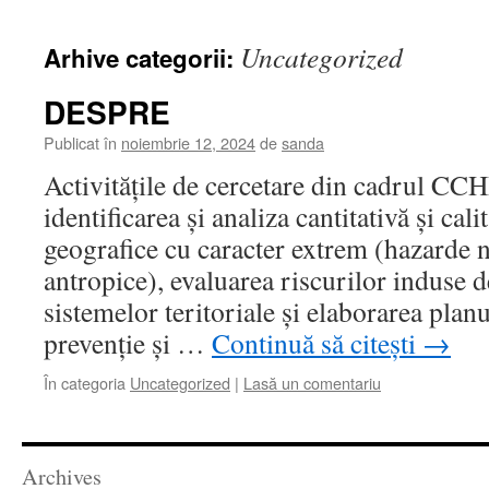
conținut
Uncategorized
Arhive categorii:
DESPRE
Publicat în
noiembrie 12, 2024
de
sanda
Activitățile de cercetare din cadrul CC
identificarea și analiza cantitativă și cal
geografice cu caracter extrem (hazarde n
antropice), evaluarea riscurilor induse d
sistemelor teritoriale și elaborarea planu
prevenție și …
Continuă să citești
→
În categoria
Uncategorized
|
Lasă un comentariu
Archives