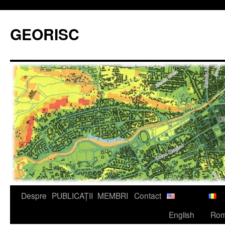
GEORISC
Sari
Despre
PUBLICAȚII
MEMBRI
Contact
la
English
Ro